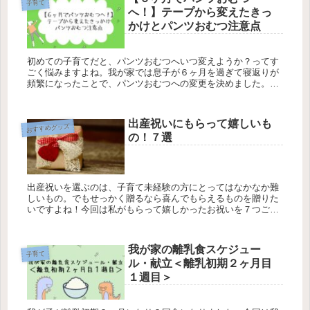
子育て
へ！】テープから変えたきっ
かけとパンツおむつ注意点
初めての子育てだと、パンツおむつへいつ変えようか？ってす
ごく悩みますよね。我が家では息子が６ヶ月を過ぎて寝返りが
頻繁になったことで、パンツおむつへの変更を決めました。今
回はパンツおむつに変更したきっかけの詳細と、私が思うパン
ツおむつのメリットと注意点をご紹介します。
出産祝いにもらって嬉しいも
おすすめグッズ
の！７選
出産祝いを選ぶのは、子育て未経験の方にとってはなかなか難
しいもの。でもせっかく贈るなら喜んでもらえるものを贈りた
いですよね！今回は私がもらって嬉しかったお祝いを７つご紹
介します！
我が家の離乳食スケジュー
子育て
ル・献立＜離乳初期２ヶ月目
１週目＞