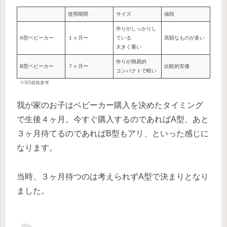
使用期間
サイズ
値段
作りがしっかりし
A型ベビーカー
１ヶ月〜
ている
高額なものが多い
大きく重い
作りが簡易的
B型ベビーカー
７ヶ月〜
比較的安価
コンパクトで軽い
※SG規格参考
我が家のお子はベビーカー購入を決めたタイミング
で生後４ヶ月。今すぐ購入するのであればA型、あと
３ヶ月待てるのであればB型もアリ、といった感じに
なります。
当時、３ヶ月待つのは考えられずA型で決まりとなり
ました。