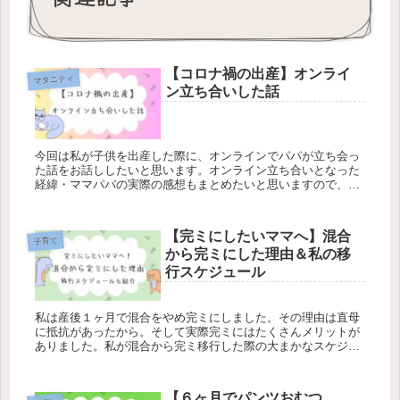
【コロナ禍の出産】オンライ
マタニティ
ン立ち合いした話
今回は私が子供を出産した際に、オンラインでパパが立ち会っ
た話をお話ししたいと思います。オンライン立ち合いとなった
経緯・ママパパの実際の感想もまとめたいと思いますので、実
際オンライン立ち合いしてどうだったのか？気になる方の参考
になると嬉しいです。
【完ミにしたいママへ】混合
子育て
から完ミにした理由＆私の移
行スケジュール
私は産後１ヶ月で混合をやめ完ミにしました。その理由は直母
に抵抗があったから。そして実際完ミにはたくさんメリットが
ありました。私が混合から完ミ移行した際の大まかなスケジュ
ールもご紹介します。
【６ヶ月でパンツおむつ