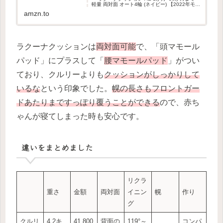
軽量 両対面 オート4輪 (ネイビー) 【2022年モデ
ル】 : ベビー＆マタニティ
amzn.to
ラクーナクッションは
両対面可能
で、「頭マモール
パッド」にプラスして「
腰マモールパッド
」がつい
ており、クルリーよりも
クッションがしっかりして
いるな
という印象でした。
幌の長さもフロントガー
ドあたりまですっぽり覆うことができる
ので、赤ち
ゃんが寝てしまった時も安心です。
違いをまとめました
リクラ
重さ
金額
両対面
イニン
幌
作り
グ
クルリ
4.2キ
41,800
背面の
119°～
コンパ