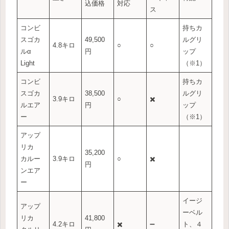
込価格
対応
ス
コンビ
持ちカ
スゴカ
49,500
ルグリ
4.8キロ
○
○
ルα
円
ップ
Light
（※1）
コンビ
持ちカ
スゴカ
38,500
ルグリ
3.9キロ
○
✖️
ルエア
円
ップ
ー
（※1）
アップ
リカ
35,200
カルー
3.9キロ
○
✖️
円
ンエア
ー
イージ
アップ
ーベル
リカ
41,800
4.2キロ
✖️
➖
ト、４