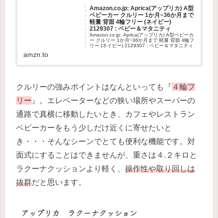
Amazon.co.jp: Aprica(アップリカ) A型
ベビーカー クルリー 1か月~36か月まで
軽量 背面 4輪フリー (ネイビー)
2129307 : ベビー＆マタニティ
Amazon.co.jp: Aprica(アップリカ) A型ベビーカ
ー クルリー 1か月~36か月まで 軽量 背面 4輪フ
リー (ネイビー) 2129307 : ベビー＆マタニティ
amzn.to
クルリーの強みポイントはなんといっても『
４輪フ
リー
』。エレベーターなどの狭い場所やスーパーの
通路で真横に移動したいとき、カフェやレストラン
ベビーカーをもう少しだけ近くに寄せたいと
き・・・そんなシーンでとても便利な機能です。対
面式にすることはできませんが、重さは４.２キロと
ラクーナクッションより軽く、
操作性や取り回しは
抜群
だと思います。
アップリカ ラクーナクッション