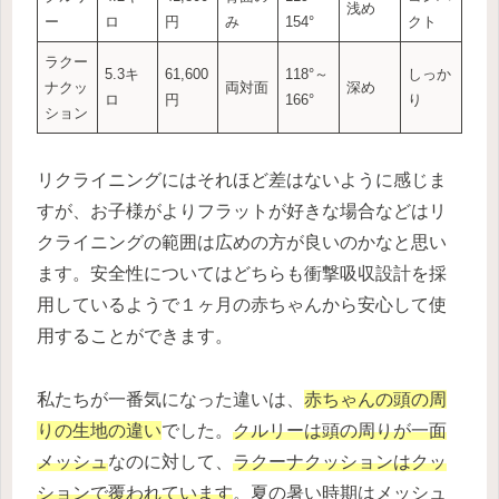
浅め
ー
ロ
円
み
154°
クト
ラクー
5.3キ
61,600
118°～
しっか
ナクッ
両対面
深め
ロ
円
166°
り
ション
リクライニングにはそれほど差はないように感じま
すが、お子様がよりフラットが好きな場合などはリ
クライニングの範囲は広めの方が良いのかなと思い
ます。安全性についてはどちらも衝撃吸収設計を採
用しているようで１ヶ月の赤ちゃんから安心して使
用することができます。
私たちが一番気になった違いは、
赤ちゃんの
頭の周
りの生地の違い
でした。
クルリーは頭の周りが一面
メッシュ
なのに対して、
ラクーナクッションはクッ
ションで覆われています
。夏の暑い時期はメッシュ