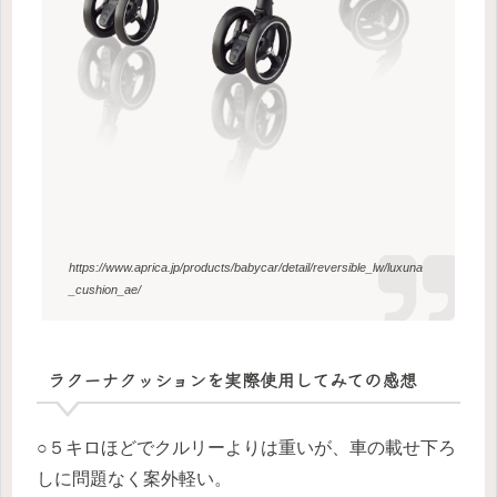
https://www.aprica.jp/products/babycar/detail/reversible_lw/luxuna
_cushion_ae/
ラクーナクッションを実際使用してみての感想
○５キロほどでクルリーよりは重いが、車の載せ下ろ
しに問題なく案外軽い。