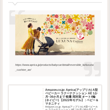
https://www.aprica.jp/products/babycar/detail/reversible_lw/luxuna
_cushion_ae/
Amazon.co.jp: Aprica(アップリカ) A型
ベビーカー ラクーナクッション AE 1か
月~36か月まで 軽量 両対面 オート4輪
(ネイビー) 【2022年モデル】 : ベビー＆
マタニティ
Amazon.co.jp: Aprica(アップリカ) A型ベビーカ
ー ラクーナクッション AE 1か月~36か月まで