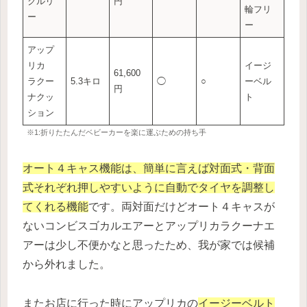
クルリ
円
輪フリ
ー
ー
アップ
リカ
イージ
61,600
ラクー
5.3キロ
◯
○
ーベル
円
ナクッ
ト
ション
※1:折りたたんだベビーカーを楽に運ぶための持ち手
オート４キャス機能は、簡単に言えば対面式・背面
式それぞれ押しやすいように自動でタイヤを調整し
てくれる機能
です。両対面だけどオート４キャスが
ないコンビスゴカルエアーとアップリカラクーナエ
アーは少し不便かなと思ったため、我が家では候補
から外れました。
またお店に行った時にアップリカの
イージーベルト