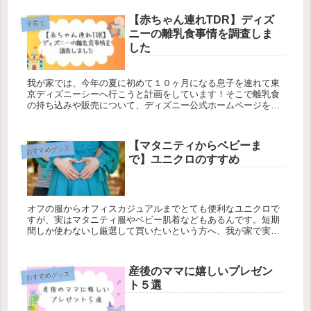
【赤ちゃん連れTDR】ディズ
子育て
ニーの離乳食事情を調査しま
した
我が家では、今年の夏に初めて１０ヶ月になる息子を連れて東
京ディズニーシーへ行こうと計画をしています！そこで離乳食
の持ち込みや販売について、ディズニー公式ホームページを確
認したり、お問い合わせセンターに聞いて調査してみましたの
でまとめます！
【マタニティからベビーま
おすすめグッズ
で】ユニクロのすすめ
オフの服からオフィスカジュアルまでとても便利なユニクロで
すが、実はマタニティ服やベビー肌着などもあるんです。短期
間しか使わないし厳選して買いたいという方へ、我が家で実際
に使っていた本当に良かったマタニティ服とベビー服をご紹介
します。
産後のママに嬉しいプレゼン
おすすめグッズ
ト５選