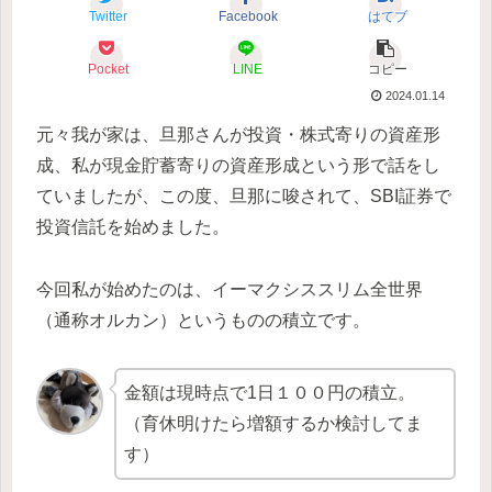
Twitter
Facebook
はてブ
Pocket
LINE
コピー
2024.01.14
元々我が家は、旦那さんが投資・株式寄りの資産形
成、私が現金貯蓄寄りの資産形成という形で話をし
ていましたが、この度、旦那に唆されて、SBI証券で
投資信託を始めました。
今回私が始めたのは、イーマクシススリム全世界
（通称オルカン）というものの積立です。
金額は現時点で1日１００円の積立。
（育休明けたら増額するか検討してま
す）