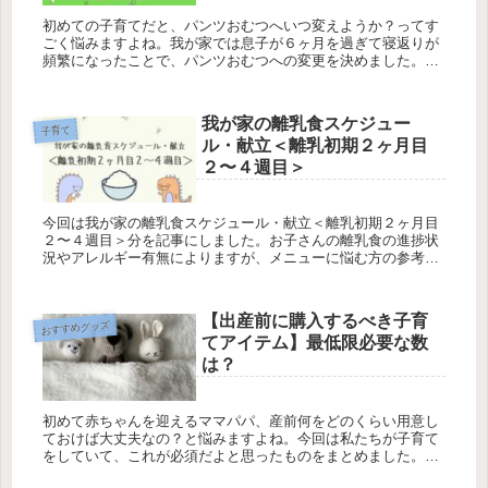
初めての子育てだと、パンツおむつへいつ変えようか？ってす
ごく悩みますよね。我が家では息子が６ヶ月を過ぎて寝返りが
頻繁になったことで、パンツおむつへの変更を決めました。今
回はパンツおむつに変更したきっかけの詳細と、私が思うパン
ツおむつのメリットと注意点をご紹介します。
我が家の離乳食スケジュー
子育て
ル・献立＜離乳初期２ヶ月目
２〜４週目＞
今回は我が家の離乳食スケジュール・献立＜離乳初期２ヶ月目
２〜４週目＞分を記事にしました。お子さんの離乳食の進捗状
況やアレルギー有無によりますが、メニューに悩む方の参考に
なれば嬉しいです！
【出産前に購入するべき子育
おすすめグッズ
てアイテム】最低限必要な数
は？
初めて赤ちゃんを迎えるママパパ、産前何をどのくらい用意し
ておけば大丈夫なの？と悩みますよね。今回は私たちが子育て
をしていて、これが必須だよと思ったものをまとめました。私
たちが実際に使用しているものもできるだけご紹介します！