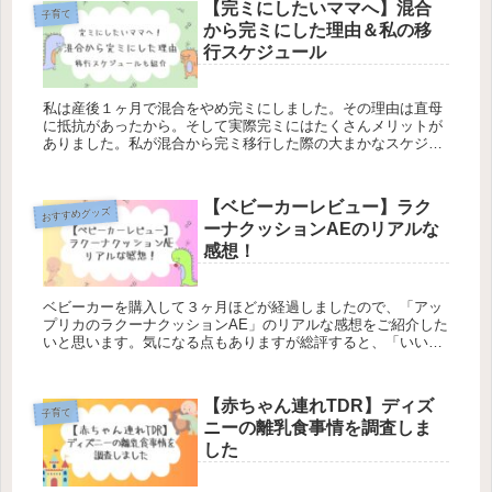
【完ミにしたいママへ】混合
子育て
から完ミにした理由＆私の移
行スケジュール
私は産後１ヶ月で混合をやめ完ミにしました。その理由は直母
に抵抗があったから。そして実際完ミにはたくさんメリットが
ありました。私が混合から完ミ移行した際の大まかなスケジュ
ールもご紹介します。
【ベビーカーレビュー】ラク
おすすめグッズ
ーナクッションAEのリアルな
感想！
ベビーカーを購入して３ヶ月ほどが経過しましたので、「アッ
プリカのラクーナクッションAE」のリアルな感想をご紹介した
いと思います。気になる点もありますが総評すると、「いいと
こどりのベビーカー」で買って良かったと思います！
【赤ちゃん連れTDR】ディズ
子育て
ニーの離乳食事情を調査しま
した