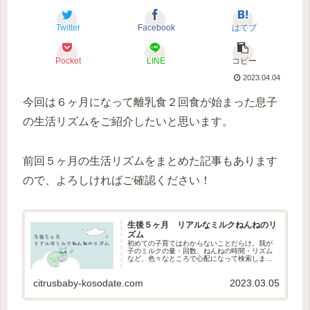
Twitter
Facebook
はてブ
Pocket
LINE
コピー
2023.04.04
今回は６ヶ月になって離乳食２回食が始まった息子
の生活リズムをご紹介したいと思います。
前回５ヶ月の生活リズムをまとめた記事もあります
ので、よろしければご確認ください！
生後５ヶ月 リアルなミルクねんねのリ
ズム
初めての子育てはわからないことだらけ。我が
子のミルクの量・回数、ねんねの時間・リズム
など、色々なところで心配になって検索しまく
ったママは私だけではないはず。今回は我が家
の１日のルーティンをご紹介します。
citrusbaby-kosodate.com
2023.03.05