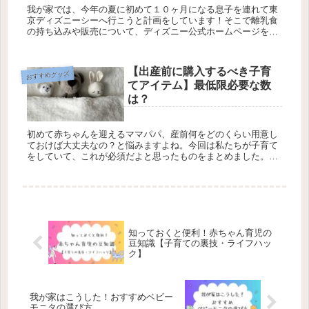
我が家では、今年の夏に初めて１０ヶ月になる息子を連れて東
京ディズニーシーへ行こうと計画をしています！そこで離乳食
の持ち込みや販売について、ディズニー公式ホームページを確
認したり、お問い合わせセンターに聞いて調査してみましたの
でまとめます！
【出産前に購入するべき子育
おすすめグッズ
てアイテム】最低限必要な数
は？
初めて赤ちゃんを迎えるママパパ、産前何をどのくらい用意し
ておけば大丈夫なの？と悩みますよね。今回は私たちが子育て
をしていて、これが必須だよと思ったものをまとめました。私
たちが実際に使用しているものもできるだけご紹介します！
知っておくと便利！赤ちゃん育児の
豆知識【子育ての裏技・ライフハッ
ク】
我が家はこうした！おすすめベビー
モニタの選び方